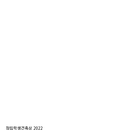
정림학생건축상 2022