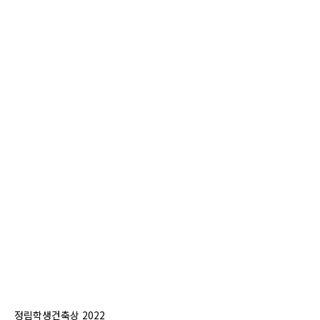
정림학생건축상 2022